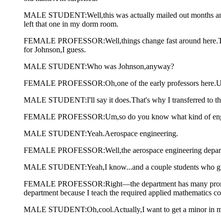
MALE STUDENT:Well,this was actually mailed out months and mo
left that one in my dorm room.
FEMALE PROFESSOR:Well,things change fast around here.This b
for Johnson,I guess.
MALE STUDENT:Who was Johnson,anyway?
FEMALE PROFESSOR:Oh,one of the early professors here.Unfort
MALE STUDENT:I'll say it does.That's why I transferred to this 
FEMALE PROFESSOR:Um,so do you know what kind of enginee
MALE STUDENT:Yeah.Aerospace engineering.
FEMALE PROFESSOR:Well,the aerospace engineering department h
MALE STUDENT:Yeah,I know...and a couple students who gradu
FEMALE PROFESSOR:Right—the department has many prominent a
department because I teach the required applied mathematics co
MALE STUDENT:Oh,cool.Actually,I want to get a minor in m