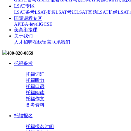
LSAT专区
LSAT备考
LSAT报名
LSAT考试
LSAT真题
LSAT机经
LSA
国际课程专区
AP
IB
A-level
IGCSE
美高衔接课
关于我们
人才招聘
在线留言
联系我们
400-820-0859
托福备考
托福词汇
托福听力
托福口语
托福阅读
托福作文
备考资料
托福报名
托福报名时间