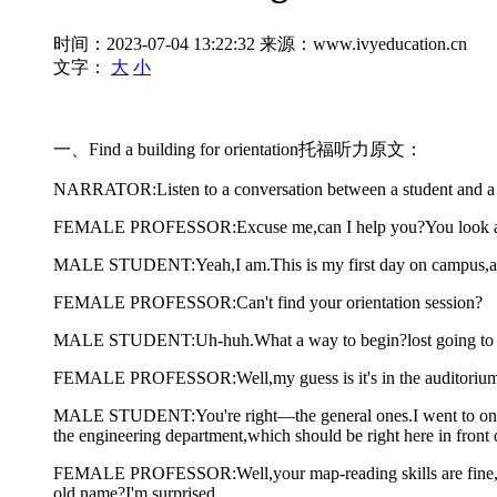
时间：2023-07-04 13:22:32
来源：www.ivyeducation.cn
文字：
大
小
一、Find a building for orientation托福听力原文：
NARRATOR:Listen to a conversation between a student and a 
FEMALE PROFESSOR:Excuse me,can I help you?You look a li
MALE STUDENT:Yeah,I am.This is my first day on campus,and
FEMALE PROFESSOR:Can't find your orientation session?
MALE STUDENT:Uh-huh.What a way to begin?lost going to o
FEMALE PROFESSOR:Well,my guess is it's in the auditorium.T
MALE STUDENT:You're right—the general ones.I went to one of
the engineering department,which should be right here in front
FEMALE PROFESSOR:Well,your map-reading skills are fine,actua
old name?I'm surprised.