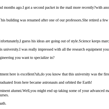
nths ago.I got a second packet in the mail more recently?with anothe
uilding was renamed after one of our professors.She retired a few m
unately,I guess his ideas are going out of style.Science keeps marc
university.I was really impressed with all the research equipment you g
ring you want to specialize in?
ere is excellent?uh,do you know that this university was the first o
ated from here became astronauts and orbited the Earth!
lumni.Well,you might end up taking some of your advanced math cou
urses.
ath.