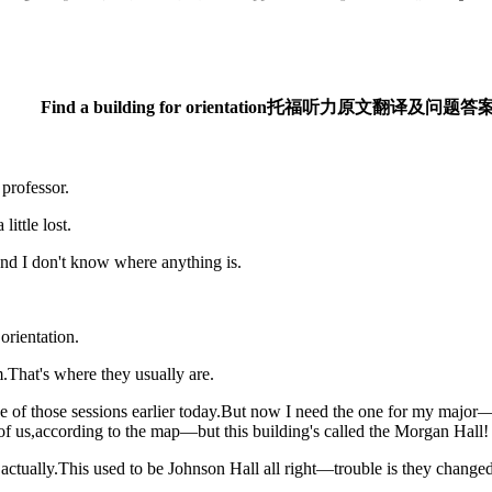
Find a building for orientation托福听力原文翻译及问题答
professor.
ttle lost.
 I don't know where anything is.
rientation.
hat's where they usually are.
 those sessions earlier today.But now I need the one for my major—e
 of us,according to the map—but this building's called the Morgan Hall!
lly.This used to be Johnson Hall all right—trouble is they changed 