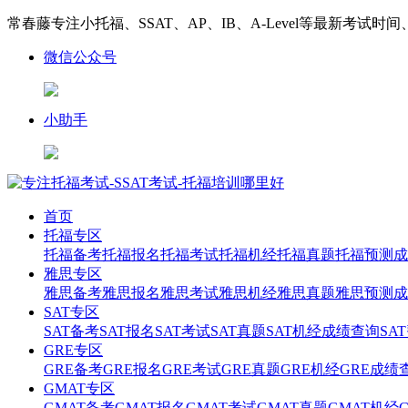
常春藤专注小托福、SSAT、AP、IB、A-Level等最新考试时
微信公众号
小助手
首页
托福专区
托福备考
托福报名
托福考试
托福机经
托福真题
托福预测
成
雅思专区
雅思备考
雅思报名
雅思考试
雅思机经
雅思真题
雅思预测
成
SAT专区
SAT备考
SAT报名
SAT考试
SAT真题
SAT机经
成绩查询
SA
GRE专区
GRE备考
GRE报名
GRE考试
GRE真题
GRE机经
GRE成绩
GMAT专区
GMAT备考
GMAT报名
GMAT考试
GMAT真题
GMAT机经