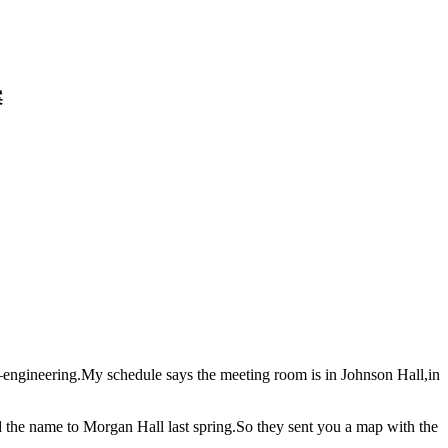
案
ngineering.My schedule says the meeting room is in Johnson Hall,in
the name to Morgan Hall last spring.So they sent you a map with the