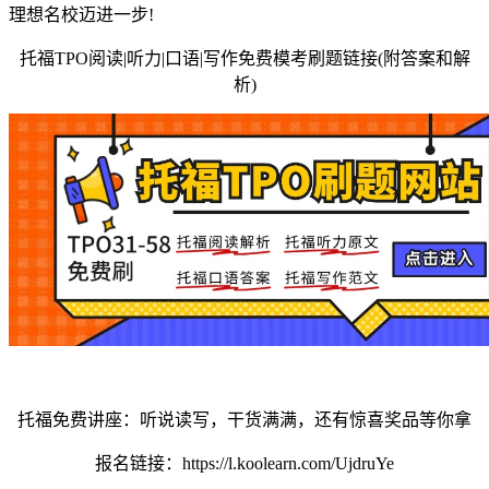
理想名校迈进一步!
托福TPO阅读|听力|口语|写作免费模考刷题链接(附答案和解
析)
托福免费讲座：听说读写，干货满满，还有惊喜奖品等你拿
报名链接：https://l.koolearn.com/UjdruYe