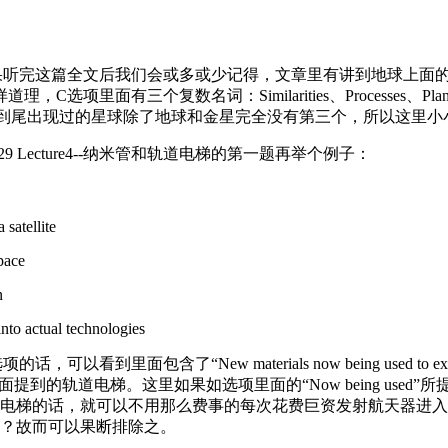
s”。那么如果听完这篇全文后我们会或多或少记得，文章里有讲到地球
理，C选项里面有三个复数名词：Similarities、Processe
面由头到尾出现过的星球除了地球和金星完全没有第三个，所以这里小
ecture4--纳米管和轨道电梯的第一题再举个例子：
satellite
pace
n
to actual technologies
含了“New materials now being used to explo
ace”指的是文章里面提到的轨道电梯。这里如果如选项里面的“Now bei
电梯的话，就可以不用那么费事的每次花费巨资发射航天器进入
？故而可以果断排除之。