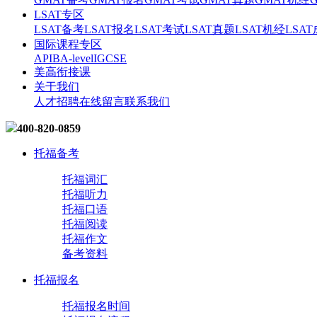
LSAT专区
LSAT备考
LSAT报名
LSAT考试
LSAT真题
LSAT机经
LSA
国际课程专区
AP
IB
A-level
IGCSE
美高衔接课
关于我们
人才招聘
在线留言
联系我们
400-820-0859
托福备考
托福词汇
托福听力
托福口语
托福阅读
托福作文
备考资料
托福报名
托福报名时间