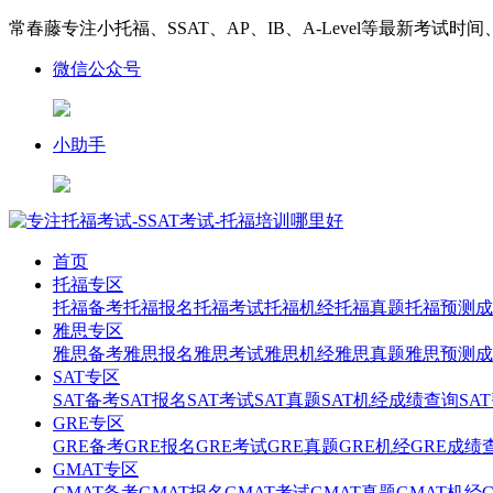
常春藤专注小托福、SSAT、AP、IB、A-Level等最新考试时
微信公众号
小助手
首页
托福专区
托福备考
托福报名
托福考试
托福机经
托福真题
托福预测
成
雅思专区
雅思备考
雅思报名
雅思考试
雅思机经
雅思真题
雅思预测
成
SAT专区
SAT备考
SAT报名
SAT考试
SAT真题
SAT机经
成绩查询
SA
GRE专区
GRE备考
GRE报名
GRE考试
GRE真题
GRE机经
GRE成绩
GMAT专区
GMAT备考
GMAT报名
GMAT考试
GMAT真题
GMAT机经