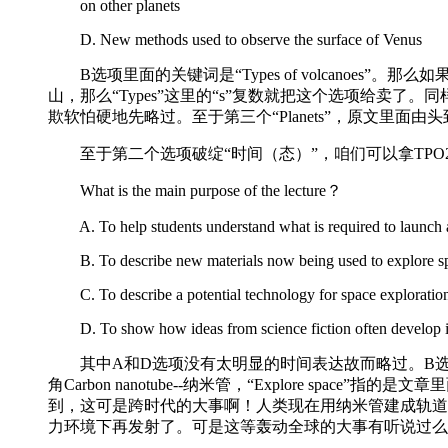
on other planets
D. New methods used to observe the surface of Venus
B选项里面的关键词是“Types of volcanoe
山，那么“Types”这里的“s”复数就把这个选项给卖了。同样道
欺软怕硬地先略过。至于第三个“Planets”，原文里
至于第二个选项破绽“时间（态）”，咱们可以拿TPO29 L
What is the main purpose of the lecture？
A. To help students understand what is required to launch a 
B. To describe new materials now being used to explore s
C. To describe a potential technology for space exploratio
D. To show how ideas from science fiction often develop in
其中A和D选项没有太明显的时间表达故而略过。B选项的话，可以看到里面包
角Carbon nanotube--纳米管，“Explore sp
到，这可是跨时代的大事啊！人类现在用纳米管建成轨道
力环境下再发射了。可是这等轰动全球的大事有听说过么