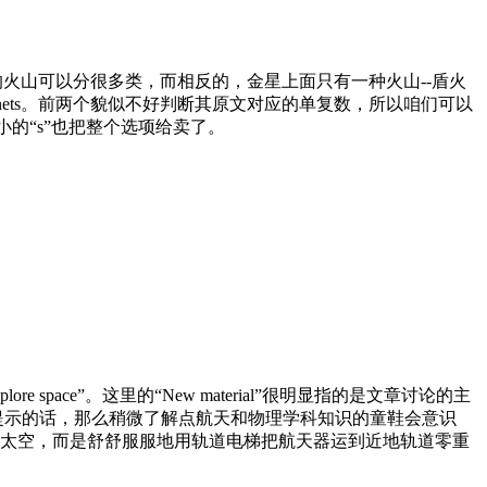
上面的火山可以分很多类，而相反的，金星上面只有一种火山--盾火
s、Planets。前两个貌似不好判断其原文对应的单复数，所以咱们可以
小的“s”也把整个选项给卖了。
re space”。这里的“New material”很明显指的是文章讨论的主
ng used”所提示的话，那么稍微了解点航天和物理学科知识的童鞋会意识
太空，而是舒舒服服地用轨道电梯把航天器运到近地轨道零重