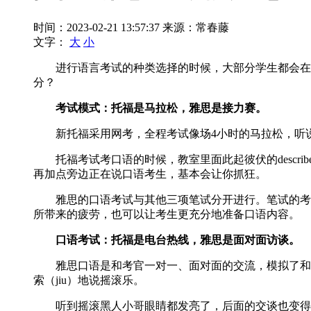
时间：2023-02-21 13:57:37
来源：常春藤
文字：
大
小
进行语言考试的种类选择的时候，大部分学生都会在考
分？
考试模式：托福是马拉松，雅思是接力赛。
新托福采用网考，全程考试像场4小时的马拉松，听说
托福考试考口语的时候，教室里面此起彼伏的describe th
再加点旁边正在说口语考生，基本会让你抓狂。
雅思的口语考试与其他三项笔试分开进行。笔试的考试
所带来的疲劳，也可以让考生更充分地准备口语内容。
口语考试：托福是电台热线，雅思是面对面访谈。
雅思口语是和考官一对一、面对面的交流，模拟了和歪果
索（jiu）地说摇滚乐。
听到摇滚黑人小哥眼睛都发亮了，后面的交谈也变得更