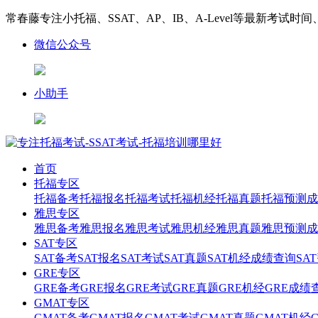
常春藤专注小托福、SSAT、AP、IB、A-Level等最新考试时
微信公众号
小助手
首页
托福专区
托福备考
托福报名
托福考试
托福机经
托福真题
托福预测
成
雅思专区
雅思备考
雅思报名
雅思考试
雅思机经
雅思真题
雅思预测
成
SAT专区
SAT备考
SAT报名
SAT考试
SAT真题
SAT机经
成绩查询
SA
GRE专区
GRE备考
GRE报名
GRE考试
GRE真题
GRE机经
GRE成绩
GMAT专区
GMAT备考
GMAT报名
GMAT考试
GMAT真题
GMAT机经