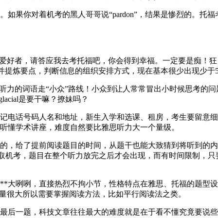
果你对着机考的黑人哥哥说“pardon”，结果是惨烈的。托
者，请答应我去考托福吧，你会得到幸福。一定要是痴！狂！缺一
结并提炼要点，判断信息的组织安排方式，现在基本很少出现少于5分钟
听力的词语走“小众”路线！小众到让人常常冒出小时候思考的问
acial是要干嘛？撩妹吗？
电话号码人名和地址，新生入学和选课、租房，考生要留意细
听懂学术讲座，难度自然要比雅思听力大一个量级。
，给了提前阅读题目的时间，从题干也能大致猜到将听到的内
福采取机考，题目在整个听力放完之后才会出现，而有时间限制，只
*大咧咧，直接热烈不拘小节，性格特点在雅思、托福的题型设
的量很大所以需要掌握阅读方法，比如平行阅读法之类。
后一题，科技文章往往最大的难度就是在于看不懂究竟要说些