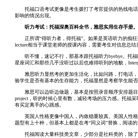
托福口语考试更像是考生拨打了考官提供的热线电话。如
影响的情况出现。
听力考试：托福深奥百科全书，雅思实用生存手册。
正所谓“得听力者，得托福”。如果是英语听力的痴狂爱好
lecture相当于课堂老师的授课内容，需要考生对信息总
听不懂，速记不行，那基本跟托福听力byebye。托福
星座词汇和那些几乎没听过以后也难得听到的地貌，Intergl
雅思听力显然考的更加生活化，比如问路，打电话，记
验学生是否有基本的生存能力，托福显然是考察学生能否
雅思可以边听边做题，基本是按照录音顺序安排题目的
project，听的时候心里有数，减轻考场的压力感。托
有买定离手的心跳感。
英国人性格更像中国人，内敛稳重较真。美国人性格*
题型有上十种，但基本上都是在考“同义词”替换，阅读
托福阅读大量科技类文章，少部分是社科类的，除了最