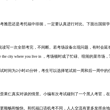
雅思还是考托福中徘徊，一定要认真进行对比。下面出国留学网
读写一次全部考完，不间断。若考场设备出现问题，有时会延长
e city where you live in ，考场顿时成了忙碌、
时间为2小时45分钟，考生可以选择笔试前一周和后一周中的
仁真实对谈的情景。小编有次考试碰到了一个黑人考官，在被问
顺畅和愉快。和托福口语机考不同，人人交流有更多发挥余地