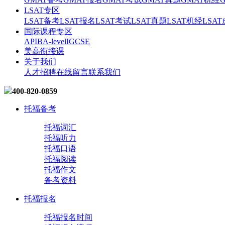
LSAT专区
LSAT备考
LSAT报名
LSAT考试
LSAT真题
LSAT机经
LSA
国际课程专区
AP
IB
A-level
IGCSE
美高衔接课
关于我们
人才招聘
在线留言
联系我们
400-820-0859
托福备考
托福词汇
托福听力
托福口语
托福阅读
托福作文
备考资料
托福报名
托福报名时间