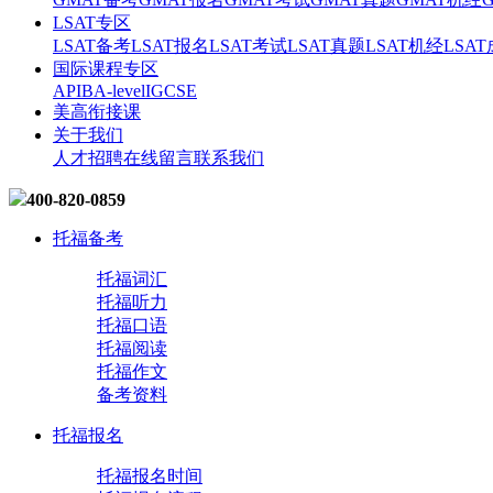
LSAT专区
LSAT备考
LSAT报名
LSAT考试
LSAT真题
LSAT机经
LSA
国际课程专区
AP
IB
A-level
IGCSE
美高衔接课
关于我们
人才招聘
在线留言
联系我们
400-820-0859
托福备考
托福词汇
托福听力
托福口语
托福阅读
托福作文
备考资料
托福报名
托福报名时间