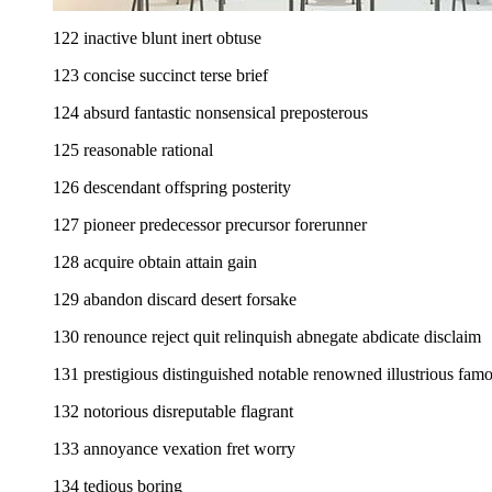
122 inactive blunt inert obtuse
123 concise succinct terse brief
124 absurd fantastic nonsensical preposterous
125 reasonable rational
126 descendant offspring posterity
127 pioneer predecessor precursor forerunner
128 acquire obtain attain gain
129 abandon discard desert forsake
130 renounce reject quit relinquish abnegate abdicate disclaim
131 prestigious distinguished notable renowned illustrious fam
132 notorious disreputable flagrant
133 annoyance vexation fret worry
134 tedious boring