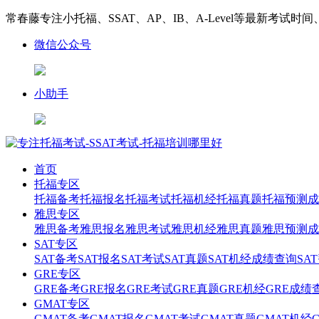
常春藤专注小托福、SSAT、AP、IB、A-Level等最新考试时
微信公众号
小助手
首页
托福专区
托福备考
托福报名
托福考试
托福机经
托福真题
托福预测
成
雅思专区
雅思备考
雅思报名
雅思考试
雅思机经
雅思真题
雅思预测
成
SAT专区
SAT备考
SAT报名
SAT考试
SAT真题
SAT机经
成绩查询
SA
GRE专区
GRE备考
GRE报名
GRE考试
GRE真题
GRE机经
GRE成绩
GMAT专区
GMAT备考
GMAT报名
GMAT考试
GMAT真题
GMAT机经