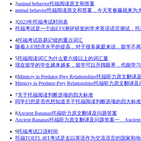
2
animal behavior托福阅读原文和答案
animal behavior托福阅读原文和答案，今天常春藤就来为大家
3
2023年托福考试时间表
托福考试是一个由ETS测评研发的学术英语语言测试，托
4
托福考试容易记错的重点词汇
随着人们经济水平的提高，对于很多家庭来说，留学不再是
5
托福阅读词汇为什么要六级以上的词汇量
现在留学的学生越来越多，留学可以开阔眼界，也能学习不
6
Mimicry in Predator-Prey Relationships托福听力原
Mimicry in Predator-Prey Relationship
7
关于托福阅读判断选项的四大标准
同学们您是否也想知道关于托福阅读判断选项的四大标准，
8
Ancient Bananas托福听力原文翻译及问题答案
Ancient Bananas托福听力原文翻译及问题答案一、Ancient Ban
9
托福考试口语时间
托福TOEFL iBT考试是去以英语作为交流语言的国家和