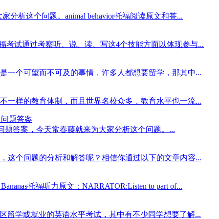
分析这个问题。animal behavior托福阅读原文和答...
福考试通过考察听、说、读、写这4个技能方面以体现参与...
一个可望而不可及的事情，许多人都想要留学，那其中...
一样的教育体制，而且世界名校众多，教育水平也一流...
文翻译及问题答案
s托福听力原文翻译及问题答案，今天常春藤就来为大家分析这个问题。...
这个问题的分析和解答呢？相信你通过以下的文章内容...
anas托福听力原文：NARRATOR:Listen to part of...
地区留学或就业的英语水平考试，其中有不少同学想要了解...