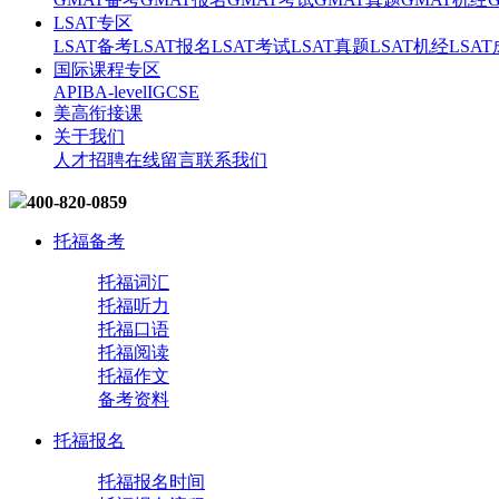
LSAT专区
LSAT备考
LSAT报名
LSAT考试
LSAT真题
LSAT机经
LSA
国际课程专区
AP
IB
A-level
IGCSE
美高衔接课
关于我们
人才招聘
在线留言
联系我们
400-820-0859
托福备考
托福词汇
托福听力
托福口语
托福阅读
托福作文
备考资料
托福报名
托福报名时间