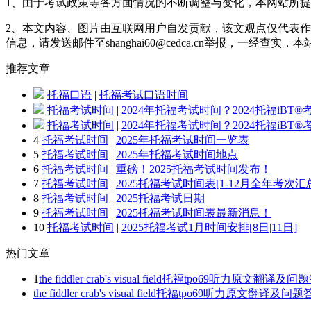
1、由于考试政策等各方面情况的不断调整与变化，本网站所
2、本文内容、图片由互联网用户自发贡献，该文观点仅代表作
信息，请发送邮件至shanghai60@cedca.cn举报，一经查实
推荐
文章
托福口语
|
托福考试口语时间
托福考试时间
|
2024年托福考试时间？2024托福iBT
托福考试时间
|
2024年托福考试时间？2024托福iBT
4
托福考试时间
|
2025年托福考试时间一览表
5
托福考试时间
|
2025年托福考试时间地点
6
托福考试时间
|
重磅！2025托福考试时间发布！
7
托福考试时间
|
2025托福考试时间表[1-12月全年考次汇
8
托福考试时间
|
2025托福考试日期
9
托福考试时间
|
2025托福考试时间表最新消息！
10
托福考试时间
|
2025托福考试1月时间安排[8日|11日]
热门
文章
1
the fiddler crab's visual field托福tpo69听力原文翻译及
the fiddler crab's visual field托福tpo69听