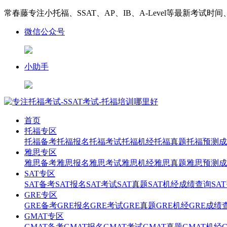
常春藤专注小托福、SSAT、AP、IB、A-Level等最新考试时
微信公众号
小助手
首页
托福专区
托福备考
托福报名
托福考试
托福机经
托福真题
托福预测
成
雅思专区
雅思备考
雅思报名
雅思考试
雅思机经
雅思真题
雅思预测
成
SAT专区
SAT备考
SAT报名
SAT考试
SAT真题
SAT机经
成绩查询
SA
GRE专区
GRE备考
GRE报名
GRE考试
GRE真题
GRE机经
GRE成绩
GMAT专区
GMAT备考
GMAT报名
GMAT考试
GMAT真题
GMAT机经