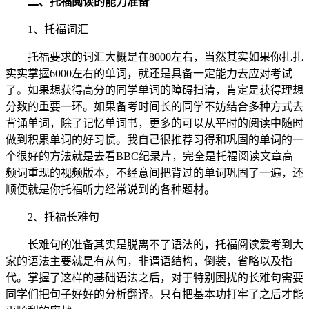
二、托福阅读的能力准备
1、托福词汇
托福要求的词汇大概是在8000左右，当然其实如果你扎扎
实实掌握6000左右的单词，就还是具备一定能力去应对考试
了。如果想获得高分的同学单词的障碍扫清，肯定是获得理想
分数的重要一环。如果备考时间长的同学不妨结合多种方式去
背诵单词，除了记忆单词书，更多的可以从平时的阅读中随时
做到积累单词的好习惯。我自己很推荐习得和巩固的单词的一
个很好的方法就是去看BBC纪录片，完全是托福阅读文章高
频词重现的视频版本，不经意间把背过的单词巩固了一遍，还
顺便就是你托福听力经常说到的各种题材。
2、托福长难句
长难句的准备其实是脱离不了语法的，托福阅读爱考到大
家的语法主要就是有从句，非谓语结构，倒装，省略以及指
代。掌握了这样的基础语法之后，对于特别困扰的长难句需要
同学们把句子好好的分析翻译。只有把基本功打牢了之后才能