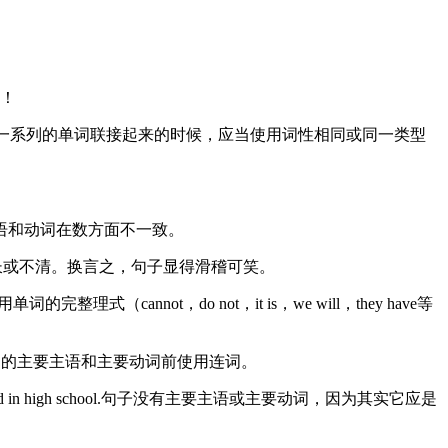
！
of books.当使用连词将一系列的单词联接起来的时候，应当使用词性相同或同一类型
 time.主语和动词在数方面不一致。
 changed.措辞过长或不清。换言之，句子显得滑稽可笑。
（cannot，do not，it is，we will，they have等
scores.不能在该句的主要主语和主要动词前使用连词。
le， my friend in high school.句子没有主要主语或主要动词，因为其实它应是