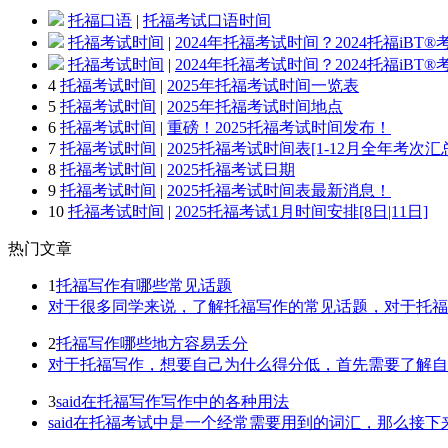
托福口语
|
托福考试口语时间
托福考试时间
|
2024年托福考试时间？2024托福iBT
托福考试时间
|
2024年托福考试时间？2024托福iBT
4
托福考试时间
|
2025年托福考试时间一览表
5
托福考试时间
|
2025年托福考试时间地点
6
托福考试时间
|
重磅！2025托福考试时间发布！
7
托福考试时间
|
2025托福考试时间表[1-12月全年考次汇
8
托福考试时间
|
2025托福考试日期
9
托福考试时间
|
2025托福考试时间表最新消息！
10
托福考试时间
|
2025托福考试1月时间安排[8日|11日]
热门
文章
1
托福写作有哪些常见话题
对于很多同学来说，了解托福写作的常见话题，对于托福写
2
托福写作哪些地方容易丢分
对于托福写作，想要自己为什么得分低，首先需要了解自己
3
said在托福写作写作中的各种用法
said在托福考试中是一个经常需要用到的词汇，那么接下来