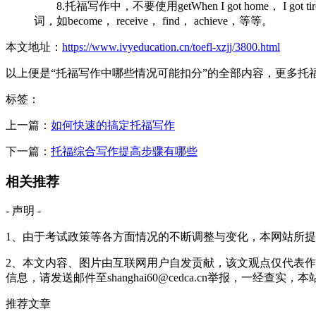
8.托福写作中，不要使用getWhen I got home， I got 
词，如become， receive， find， achieve，等等。
本文地址：
https://www.ivyeducation.cn/toefl-xzjj/3800.html
以上便是“托福写作中哪些情况可能扣分”的全部内容，更多托
标签：
上一篇：
如何快速的搞定托福写作
下一篇：
托福综合写作提高步骤有哪些
相关推荐
- 声明 -
1、由于考试政策等各方面情况的不断调整与变化，本网站所
2、本文内容、图片由互联网用户自发贡献，该文观点仅代表作
信息，请发送邮件至shanghai60@cedca.cn举报，一经查实
推荐
文章