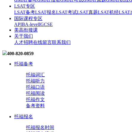
LSAT专区
LSAT备考
LSAT报名
LSAT考试
LSAT真题
LSAT机经
LSA
国际课程专区
AP
IB
A-level
IGCSE
美高衔接课
关于我们
人才招聘
在线留言
联系我们
400-820-0859
托福备考
托福词汇
托福听力
托福口语
托福阅读
托福作文
备考资料
托福报名
托福报名时间