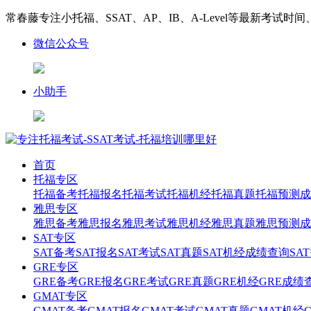
常春藤专注小托福、SSAT、AP、IB、A-Level等最新考试时
微信公众号
小助手
首页
托福专区
托福备考
托福报名
托福考试
托福机经
托福真题
托福预测
成
雅思专区
雅思备考
雅思报名
雅思考试
雅思机经
雅思真题
雅思预测
成
SAT专区
SAT备考
SAT报名
SAT考试
SAT真题
SAT机经
成绩查询
SA
GRE专区
GRE备考
GRE报名
GRE考试
GRE真题
GRE机经
GRE成绩
GMAT专区
GMAT备考
GMAT报名
GMAT考试
GMAT真题
GMAT机经