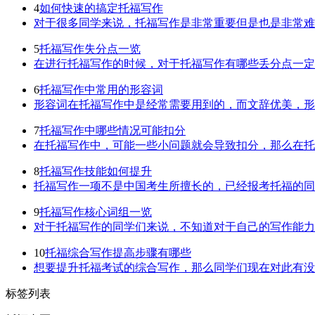
4
如何快速的搞定托福写作
对于很多同学来说，托福写作是非常重要但是也是非常难的
5
托福写作失分点一览
在进行托福写作的时候，对于托福写作有哪些丢分点一定要
6
托福写作中常用的形容词
形容词在托福写作中是经常需要用到的，而文辞优美，形容
7
托福写作中哪些情况可能扣分
在托福写作中，可能一些小问题就会导致扣分，那么在托福
8
托福写作技能如何提升
托福写作一项不是中国考生所擅长的，已经报考托福的同学
9
托福写作核心词组一览
对于托福写作的同学们来说，不知道对于自己的写作能力有
10
托福综合写作提高步骤有哪些
想要提升托福考试的综合写作，那么同学们现在对此有没有
标签
列表