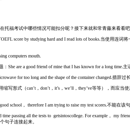
托福考试中哪些情况可能扣分呢？接下来就和常青藤来看看吧
OEFL score by studying hard and I read lots 
omputers mouth.
d friend of mine that I has known for a long
owave for too long and the shape of the container
，don’t，it’s，we’ll，they’ve等等），而应当使用单词的完整理式
 school， therefore I am trying to raise my test 
passing all the tests to getsintoscollege. For examp
个句子连接起来。