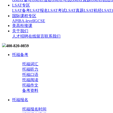
LSAT专区
LSAT备考
LSAT报名
LSAT考试
LSAT真题
LSAT机经
LSA
国际课程专区
AP
IB
A-level
IGCSE
美高衔接课
关于我们
人才招聘
在线留言
联系我们
400-820-0859
托福备考
托福词汇
托福听力
托福口语
托福阅读
托福作文
备考资料
托福报名
托福报名时间