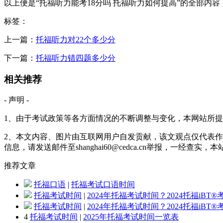
以上便是“托福听力能考18分吗 托福听力如何提高”的全部内
标签：
上一篇：
托福听力对22个多少分
下一篇：
托福听力错四题多少分
相关推荐
- 声明 -
1、由于考试政策等各方面情况的不断调整与变化，本网站所
2、本文内容、图片由互联网用户自发贡献，该文观点仅代表作
信息，请发送邮件至shanghai60@cedca.cn举报，一经查实
推荐
文章
托福口语
|
托福考试口语时间
托福考试时间
|
2024年托福考试时间？2024托福iBT
托福考试时间
|
2024年托福考试时间？2024托福iBT
4
托福考试时间
|
2025年托福考试时间一览表