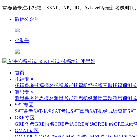
常春藤专注小托福、SSAT、AP、IB、A-Level等最新考试时
微信公众号
小助手
首页
托福专区
托福备考
托福报名
托福考试
托福机经
托福真题
托福预测
成
雅思专区
雅思备考
雅思报名
雅思考试
雅思机经
雅思真题
雅思预测
成
SAT专区
SAT备考
SAT报名
SAT考试
SAT真题
SAT机经
成绩查询
SA
GRE专区
GRE备考
GRE报名
GRE考试
GRE真题
GRE机经
GRE成绩
GMAT专区
GMAT备考
GMAT报名
GMAT考试
GMAT真题
GMAT机经