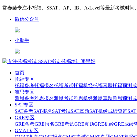
常春藤专注小托福、SSAT、AP、IB、A-Level等最新考试时
微信公众号
小助手
首页
托福专区
托福备考
托福报名
托福考试
托福机经
托福真题
托福预测
成
雅思专区
雅思备考
雅思报名
雅思考试
雅思机经
雅思真题
雅思预测
成
SAT专区
SAT备考
SAT报名
SAT考试
SAT真题
SAT机经
成绩查询
SA
GRE专区
GRE备考
GRE报名
GRE考试
GRE真题
GRE机经
GRE成绩
GMAT专区
GMAT备考
GMAT报名
GMAT考试
GMAT真题
GMAT机经