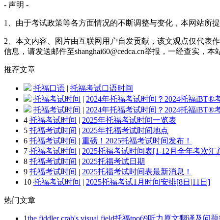
- 声明 -
1、由于考试政策等各方面情况的不断调整与变化，本网站所
2、本文内容、图片由互联网用户自发贡献，该文观点仅代表作
信息，请发送邮件至shanghai60@cedca.cn举报，一经查实
推荐
文章
托福口语
|
托福考试口语时间
托福考试时间
|
2024年托福考试时间？2024托福iBT
托福考试时间
|
2024年托福考试时间？2024托福iBT
4
托福考试时间
|
2025年托福考试时间一览表
5
托福考试时间
|
2025年托福考试时间地点
6
托福考试时间
|
重磅！2025托福考试时间发布！
7
托福考试时间
|
2025托福考试时间表[1-12月全年考次汇
8
托福考试时间
|
2025托福考试日期
9
托福考试时间
|
2025托福考试时间表最新消息！
10
托福考试时间
|
2025托福考试1月时间安排[8日|11日]
热门
文章
1
the fiddler crab's visual field托福tpo69听力原文翻译及