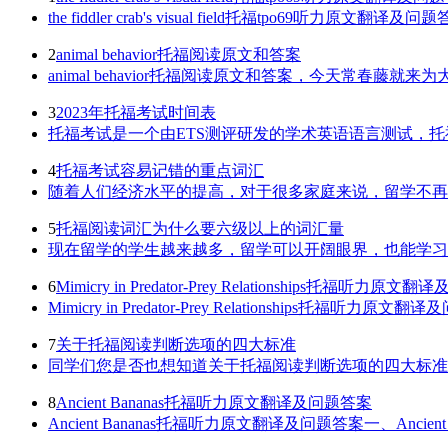
the fiddler crab's visual field托福tpo69听
2
animal behavior托福阅读原文和答案
animal behavior托福阅读原文和答案，今天常春藤就来为大家
3
2023年托福考试时间表
托福考试是一个由ETS测评研发的学术英语语言测试，托
4
托福考试容易记错的重点词汇
随着人们经济水平的提高，对于很多家庭来说，留学不再是
5
托福阅读词汇为什么要六级以上的词汇量
现在留学的学生越来越多，留学可以开阔眼界，也能学习不
6
Mimicry in Predator-Prey Relationships托福听力原
Mimicry in Predator-Prey Relationship
7
关于托福阅读判断选项的四大标准
同学们您是否也想知道关于托福阅读判断选项的四大标准，
8
Ancient Bananas托福听力原文翻译及问题答案
Ancient Bananas托福听力原文翻译及问题答案一、Ancient Ban