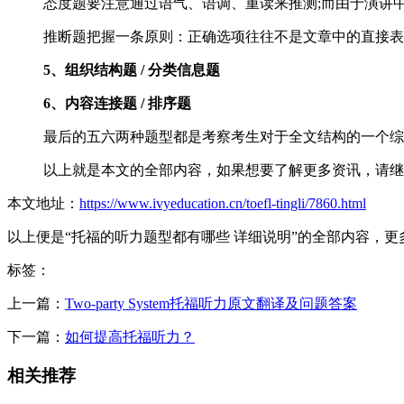
态度题要注意通过语气、语调、重读来推测;而由于演讲
推断题把握一条原则：正确选项往往不是文章中的直接表
5、组织结构题 / 分类信息题
6、内容连接题 / 排序题
最后的五六两种题型都是考察考生对于全文结构的一个综
以上就是本文的全部内容，如果想要了解更多资讯，请继
本文地址：
https://www.ivyeducation.cn/toefl-tingli/7860.html
以上便是“托福的听力题型都有哪些 详细说明”的全部内容，
标签：
上一篇：
Two-party System托福听力原文翻译及问题答案
下一篇：
如何提高托福听力？
相关推荐