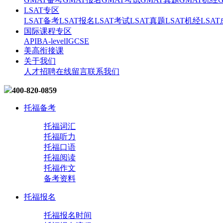
LSAT专区
LSAT备考
LSAT报名
LSAT考试
LSAT真题
LSAT机经
LSA
国际课程专区
AP
IB
A-level
IGCSE
美高衔接课
关于我们
人才招聘
在线留言
联系我们
400-820-0859
托福备考
托福词汇
托福听力
托福口语
托福阅读
托福作文
备考资料
托福报名
托福报名时间