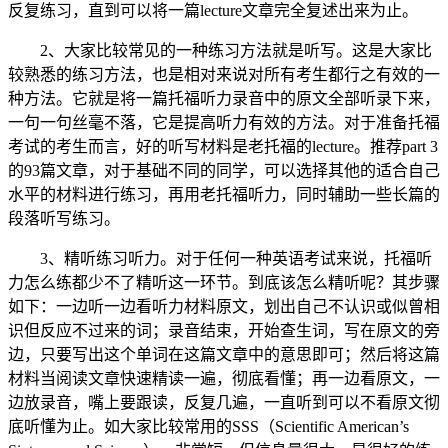
反复练习，直到可以将一篇lecture文章完全复述出来为止。
2、大家比较常见的一种练习方法就是听写。这是大家比
较熟悉的练习方法，也是相对来说对所有考生都行之有效的一
种方法。它就是将一篇托福听力录音中的原文全部听录下来，
一句一句丝毫不落，它是提高听力有效的方法。对于准备托福
考试的考生而言，好的听写材料是老托福的lecture。推荐part 3
的93篇文章，对于基础不同的同学，可以选择其他的适合自己
水平的材料进行练习，再用老托福听力，同时辅助一些长篇的
段落听写练习。
3、精听练习听力。对于任何一种英语考试来说，托福听
力怎么练都少不了精听这一环节。到底该怎么精听呢？其步骤
如下：一边听一边看听力材料原文，划出自己不认识或似曾相
识但反应不过来的词；录音结束，开始查生词，写在原文的旁
边，只要写出这个单词在这篇文章中的意思即可；然后将这篇
材料当阅读文章快速精读一遍，彻底看懂；再一边看原文，一
边放录音，嘴上要跟读，反复几遍，一直听到可以不看原文彻
底听懂为止。如大家比较常用的SSS（Scientific American’s