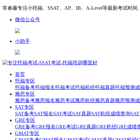
常春藤专注小托福、SSAT、AP、IB、A-Level等最新考试时
微信公众号
小助手
首页
托福专区
托福备考
托福报名
托福考试
托福机经
托福真题
托福预测
成
雅思专区
雅思备考
雅思报名
雅思考试
雅思机经
雅思真题
雅思预测
成
SAT专区
SAT备考
SAT报名
SAT考试
SAT真题
SAT机经
成绩查询
SA
GRE专区
GRE备考
GRE报名
GRE考试
GRE真题
GRE机经
GRE成绩
GMAT专区
GMAT备考
GMAT报名
GMAT考试
GMAT真题
GMAT机经