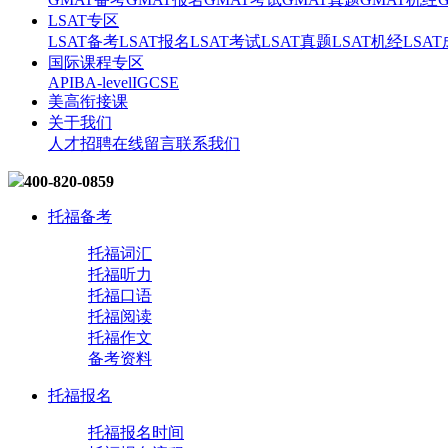
LSAT专区
LSAT备考
LSAT报名
LSAT考试
LSAT真题
LSAT机经
LSA
国际课程专区
AP
IB
A-level
IGCSE
美高衔接课
关于我们
人才招聘
在线留言
联系我们
400-820-0859
托福备考
托福词汇
托福听力
托福口语
托福阅读
托福作文
备考资料
托福报名
托福报名时间