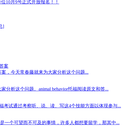
®考位10月9号正式开放报名！！
总]
问题答案
力原文翻译及问题答案，今天常春藤就来为大家分析这个问题...
分析这个问题。animal behavior托福阅读原文和答...
福考试通过考察听、说、读、写这4个技能方面以体现参与...
一个可望而不可及的事情，许多人都想要留学，那其中...