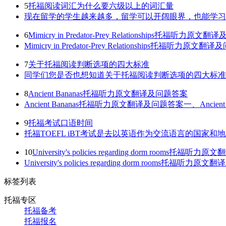
5
托福阅读词汇为什么要六级以上的词汇量
现在留学的学生越来越多，留学可以开阔眼界，也能学习不
6
Mimicry in Predator-Prey Relationships托福听力原
Mimicry in Predator-Prey Relationship
7
关于托福阅读判断选项的四大标准
同学们您是否也想知道关于托福阅读判断选项的四大标准，
8
Ancient Bananas托福听力原文翻译及问题答案
Ancient Bananas托福听力原文翻译及问题答案一、Ancient Ban
9
托福考试口语时间
托福TOEFL iBT考试是去以英语作为交流语言的国家和
10
University's policies regarding dorm rooms托福
University's policies regarding dorm rooms托福听力原文翻
标签
列表
托福专区
托福备考
托福报名