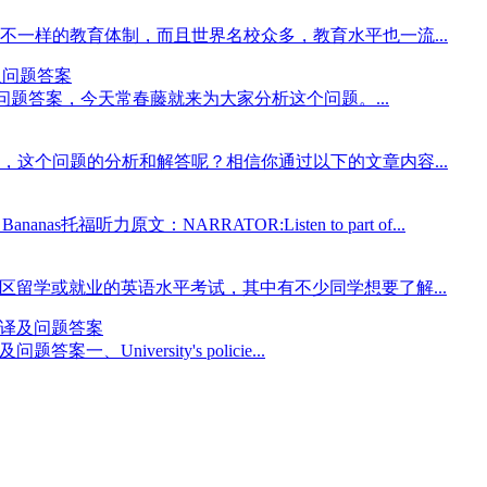
一样的教育体制，而且世界名校众多，教育水平也一流...
文翻译及问题答案
s托福听力原文翻译及问题答案，今天常春藤就来为大家分析这个问题。...
这个问题的分析和解答呢？相信你通过以下的文章内容...
anas托福听力原文：NARRATOR:Listen to part of...
地区留学或就业的英语水平考试，其中有不少同学想要了解...
听力原文翻译及问题答案
译及问题答案一、University's policie...