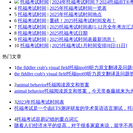
托福考试时间
|
2024年托福考试时间？2024托福iBT
4
托福考试时间
|
2025年托福考试时间一览表
5
托福考试时间
|
2025年托福考试时间地点
6
托福考试时间
|
重磅！2025托福考试时间发布！
7
托福考试时间
|
2025托福考试时间表[1-12月全年考次汇
8
托福考试时间
|
2025托福考试日期
9
托福考试时间
|
2025托福考试时间表最新消息！
10
托福考试时间
|
2025托福考试1月时间安排[8日|11日]
热门
文章
1
the fiddler crab's visual field托福tpo69听力原文翻译及
the fiddler crab's visual field托福tpo69听
2
animal behavior托福阅读原文和答案
animal behavior托福阅读原文和答案，今天常春藤就来为大家
3
2023年托福考试时间表
托福考试是一个由ETS测评研发的学术英语语言测试，托
4
托福考试容易记错的重点词汇
随着人们经济水平的提高，对于很多家庭来说，留学不再是