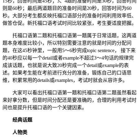
15秒，回答时间是45秒；3、4题的准备时间是30秒，回答时间
则是60秒；最后两道题目的准备时间是20秒，回答时间为60
秒。大部分考生都反映托福口语部分的准备时间利用效率低、
做答仓促。新托福口语考试时间比较紧张，考生要适度把握。
托福口语第二题和托福口语第一题属于日常话题，这两道
题本身难度比较小，所以特别需要注意的就是时间的分配问
题，在这45秒钟里，一般用5～6秒完成topic sentence， 接下来
的40秒应以每一个detail或者example不超过3～4句话的规律完
成该话题，也就是说大致20秒完成一个detail或example的表
述。如果考生能在考前进行充分的准备，锻炼自己的口语思
维，积累常用的details或examples，考试时就会从容许多。
大家可以看出托福口语第一题和托福口语第二题虽然看起
来好拿分数，但是时间分配还是要准确的，合理的利用考试时
间也是提升托福口语的一个关键因素。
经典话题
人物类