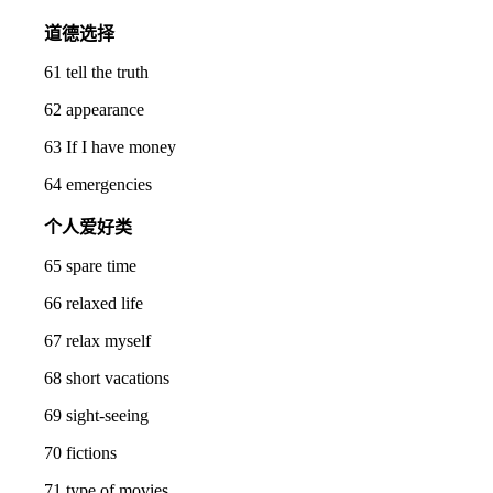
道德选择
61 tell the truth
62 appearance
63 If I have money
64 emergencies
个人爱好类
65 spare time
66 relaxed life
67 relax myself
68 short vacations
69 sight‐seeing
70 fictions
71 type of movies