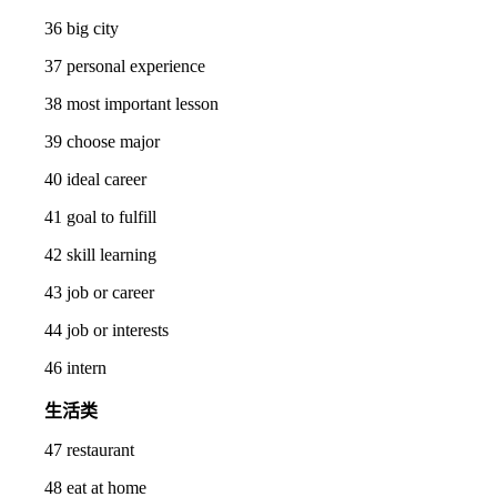
36 big city
37 personal experience
38 most important lesson
39 choose major
40 ideal career
41 goal to fulfill
42 skill learning
43 job or career
44 job or interests
46 intern
生活类
47 restaurant
48 eat at home