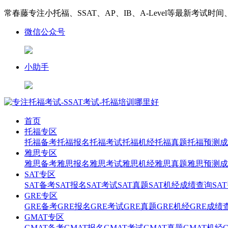
常春藤专注小托福、SSAT、AP、IB、A-Level等最新考试时
微信公众号
小助手
首页
托福专区
托福备考
托福报名
托福考试
托福机经
托福真题
托福预测
成
雅思专区
雅思备考
雅思报名
雅思考试
雅思机经
雅思真题
雅思预测
成
SAT专区
SAT备考
SAT报名
SAT考试
SAT真题
SAT机经
成绩查询
SA
GRE专区
GRE备考
GRE报名
GRE考试
GRE真题
GRE机经
GRE成绩
GMAT专区
GMAT备考
GMAT报名
GMAT考试
GMAT真题
GMAT机经