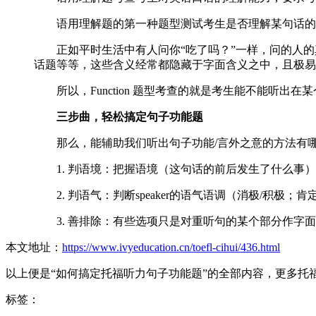
语用理解题的第一种题型测试考生是否理解某句话的
正如平时生活中有人问你“吃了吗？”一样，问的人的
话题等等，这些含义经常都隐藏于字面含义之中，且极易被 non-n
所以，Function 题型考查的就是考生能不能听出
三步曲，轻松搞定句子功能题
那么，能辅助我们听出句子功能/言外之意的方法有
1. 判语境：把握语境（这句话的前后发生了什么事）
2. 判语气：判断speaker的语气语调（消极/积极；肯定
3. 善排除：有些选项只是对重听句的某个部分作字面
本文地址：
https://www.ivyeducation.cn/toefl-cihui/436.html
以上便是“如何搞定托福听力句子功能题”的全部内容，更多托
标签：