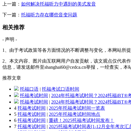
上一篇：
如何解决托福听力中遇到的美式发音
下一篇：
托福听力存在哪些音变问题
相关推荐
- 声明 -
1、由于考试政策等各方面情况的不断调整与变化，本网站所
2、本文内容、图片由互联网用户自发贡献，该文观点仅代表作
信息，请发送邮件至shanghai60@cedca.cn举报，一经查实
推荐
文章
托福口语
|
托福考试口语时间
托福考试时间
|
2024年托福考试时间？2024托福iBT
托福考试时间
|
2024年托福考试时间？2024托福iBT
4
托福考试时间
|
2025年托福考试时间一览表
5
托福考试时间
|
2025年托福考试时间地点
6
托福考试时间
|
重磅！2025托福考试时间发布！
7
托福考试时间
|
2025托福考试时间表[1-12月全年考次汇