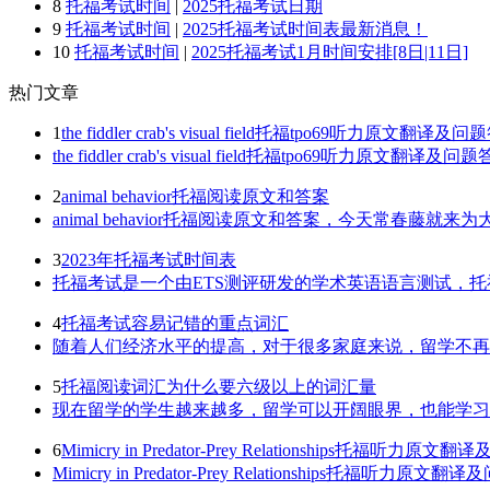
8
托福考试时间
|
2025托福考试日期
9
托福考试时间
|
2025托福考试时间表最新消息！
10
托福考试时间
|
2025托福考试1月时间安排[8日|11日]
热门
文章
1
the fiddler crab's visual field托福tpo69听力原文翻译及
the fiddler crab's visual field托福tpo69听
2
animal behavior托福阅读原文和答案
animal behavior托福阅读原文和答案，今天常春藤就来为大家
3
2023年托福考试时间表
托福考试是一个由ETS测评研发的学术英语语言测试，托
4
托福考试容易记错的重点词汇
随着人们经济水平的提高，对于很多家庭来说，留学不再是
5
托福阅读词汇为什么要六级以上的词汇量
现在留学的学生越来越多，留学可以开阔眼界，也能学习不
6
Mimicry in Predator-Prey Relationships托福听力原
Mimicry in Predator-Prey Relationship