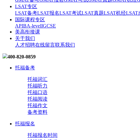
LSAT专区
LSAT备考
LSAT报名
LSAT考试
LSAT真题
LSAT机经
LSA
国际课程专区
AP
IB
A-level
IGCSE
美高衔接课
关于我们
人才招聘
在线留言
联系我们
400-820-0859
托福备考
托福词汇
托福听力
托福口语
托福阅读
托福作文
备考资料
托福报名
托福报名时间