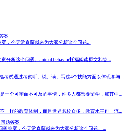
问题答案
力原文翻译及问题答案，今天常春藤就来为大家分析这个问题...
分析这个问题。animal behavior托福阅读原文和答...
福考试通过考察听、说、读、写这4个技能方面以体现参与...
一个可望而不可及的事情，许多人都想要留学，那其中...
一样的教育体制，而且世界名校众多，教育水平也一流...
文翻译及问题答案
s托福听力原文翻译及问题答案，今天常春藤就来为大家分析这个问题。...