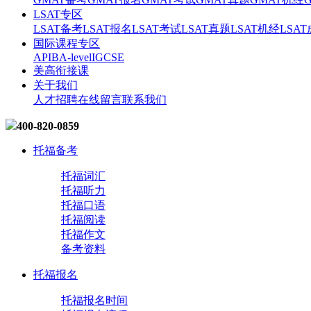
LSAT专区
LSAT备考
LSAT报名
LSAT考试
LSAT真题
LSAT机经
LSA
国际课程专区
AP
IB
A-level
IGCSE
美高衔接课
关于我们
人才招聘
在线留言
联系我们
400-820-0859
托福备考
托福词汇
托福听力
托福口语
托福阅读
托福作文
备考资料
托福报名
托福报名时间