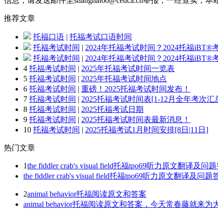
信息，请发送邮件至shanghai60@cedca.cn举报，一经查实
推荐
文章
托福口语
|
托福考试口语时间
托福考试时间
|
2024年托福考试时间？2024托福iBT
托福考试时间
|
2024年托福考试时间？2024托福iBT
4
托福考试时间
|
2025年托福考试时间一览表
5
托福考试时间
|
2025年托福考试时间地点
6
托福考试时间
|
重磅！2025托福考试时间发布！
7
托福考试时间
|
2025托福考试时间表[1-12月全年考次汇
8
托福考试时间
|
2025托福考试日期
9
托福考试时间
|
2025托福考试时间表最新消息！
10
托福考试时间
|
2025托福考试1月时间安排[8日|11日]
热门
文章
1
the fiddler crab's visual field托福tpo69听力原文翻译及
the fiddler crab's visual field托福tpo69听
2
animal behavior托福阅读原文和答案
animal behavior托福阅读原文和答案，今天常春藤就来为大家