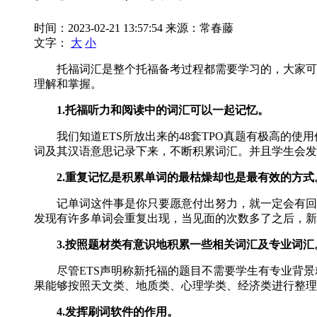
时间：2023-02-21 13:57:54
来源：常春藤
文字：
大
小
托福词汇是整个托福备考过程都需要学习的，大家可以
理解和掌握。
1.托福听力和阅读中的词汇可以一起记忆。
我们知道ETS所放出来的48套TPO真题有极高的使
词及其汉语意思记录下来，不断积累词汇。并且学生会发现，“consi
2.重复记忆是积累单词的最枯燥却也是最有效的方式
记单词这件事是你只要愿意付出努力，就一定会有回报
发现有许多单词会重复出现，当见面的次数多了之后，新
3.按照题材类有意识地积累一些相关词汇及专业词汇
尽管ETS声明称新托福的题目不需要学生有专业背景就可
果能够按照天文类、地质类、心理学类、经济类进行整理
4.发挥刷词软件的作用。