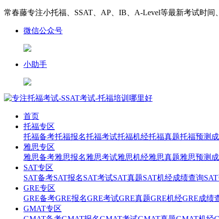
常春藤专注小托福、SSAT、AP、IB、A-Level等最新考试时
微信公众号
小助手
首页
托福专区
托福备考
托福报名
托福考试
托福机经
托福真题
托福预测
成
雅思专区
雅思备考
雅思报名
雅思考试
雅思机经
雅思真题
雅思预测
成
SAT专区
SAT备考
SAT报名
SAT考试
SAT真题
SAT机经
成绩查询
SA
GRE专区
GRE备考
GRE报名
GRE考试
GRE真题
GRE机经
GRE成绩
GMAT专区
GMAT备考
GMAT报名
GMAT考试
GMAT真题
GMAT机经