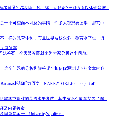
福考试通过考察听、说、读、写这4个技能方面以体现参与...
一个可望而不可及的事情，许多人都想要留学，那其中...
一样的教育体制，而且世界名校众多，教育水平也一流...
文翻译及问题答案
s托福听力原文翻译及问题答案，今天常春藤就来为大家分析这个问题。...
这个问题的分析和解答呢？相信你通过以下的文章内容...
anas托福听力原文：NARRATOR:Listen to part of...
地区留学或就业的英语水平考试，其中有不少同学想要了解...
听力原文翻译及问题答案
译及问题答案一、University's policie...