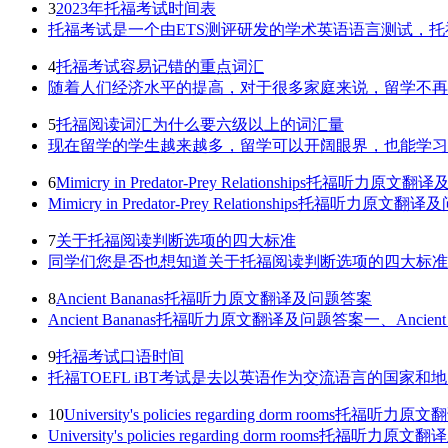
3
2023年托福考试时间表
托福考试是一个由ETS测评研发的学术英语语言测试，托
4
托福考试容易记错的重点词汇
随着人们经济水平的提高，对于很多家庭来说，留学不再是
5
托福阅读词汇为什么要六级以上的词汇量
现在留学的学生越来越多，留学可以开阔眼界，也能学习不
6
Mimicry in Predator-Prey Relationships托福听力原
Mimicry in Predator-Prey Relationship
7
关于托福阅读判断选项的四大标准
同学们您是否也想知道关于托福阅读判断选项的四大标准，
8
Ancient Bananas托福听力原文翻译及问题答案
Ancient Bananas托福听力原文翻译及问题答案一、Ancient Ban
9
托福考试口语时间
托福TOEFL iBT考试是去以英语作为交流语言的国家和
10
University's policies regarding dorm rooms托福
University's policies regarding dorm rooms托福听力原文翻