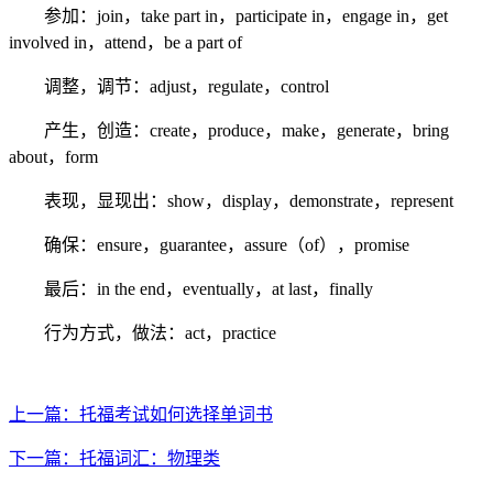
参加：join，take part in，participate in，engage in，get
involved in，attend，be a part of
调整，调节：adjust，regulate，control
产生，创造：create，produce，make，generate，bring
about，form
表现，显现出：show，display，demonstrate，represent
确保：ensure，guarantee，assure（of），promise
最后：in the end，eventually，at last，finally
行为方式，做法：act，practice
上一篇：托福考试如何选择单词书
下一篇：托福词汇：物理类