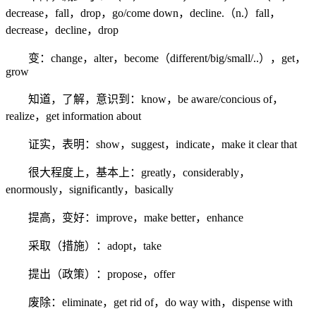
decrease，fall，drop，go/come down，decline.（n.）fall，
decrease，decline，drop
变：change，alter，become（different/big/small/..），get，
grow
知道，了解，意识到：know，be aware/concious of，
realize，get information about
证实，表明：show，suggest，indicate，make it clear that
很大程度上，基本上：greatly，considerably，
enormously，significantly，basically
提高，变好：improve，make better，enhance
采取（措施）：adopt，take
提出（政策）：propose，offer
废除：eliminate，get rid of，do way with，dispense with