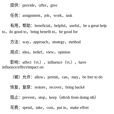
提供：provide，offer，give
任务：assignment，job，work，task
有用，帮助：beneficial，helpful，useful，be a great help
to，do good to，bring benefit to，be good for
方法：way，approach，strategy，method
观点：idea，belief，view，opinion
影响：affect（vt.），influence（vt.），have
influence/effect/impact on
（被）允许：allow，permit，can，may，be free to do
恢复，复原：restore，recover，bring back4
阻止：prevent，stop，keep（sth/sb from doing sth）
花费：spend，take，cost，put in，make effort