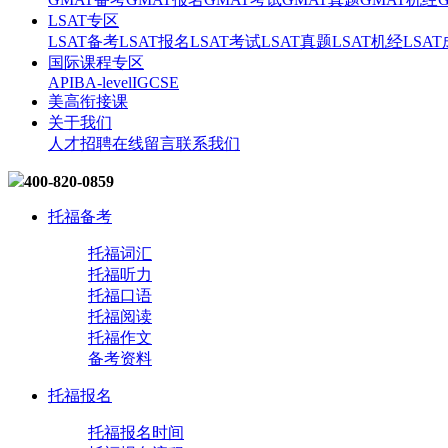
LSAT专区
LSAT备考
LSAT报名
LSAT考试
LSAT真题
LSAT机经
LSA
国际课程专区
AP
IB
A-level
IGCSE
美高衔接课
关于我们
人才招聘
在线留言
联系我们
400-820-0859
托福备考
托福词汇
托福听力
托福口语
托福阅读
托福作文
备考资料
托福报名
托福报名时间