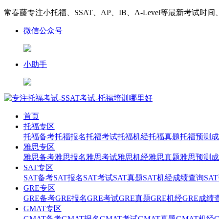
常春藤专注小托福、SSAT、AP、IB、A-Level等最新考试时
微信公众号
小助手
首页
托福专区
托福备考
托福报名
托福考试
托福机经
托福真题
托福预测
成
雅思专区
雅思备考
雅思报名
雅思考试
雅思机经
雅思真题
雅思预测
成
SAT专区
SAT备考
SAT报名
SAT考试
SAT真题
SAT机经
成绩查询
SA
GRE专区
GRE备考
GRE报名
GRE考试
GRE真题
GRE机经
GRE成绩
GMAT专区
GMAT备考
GMAT报名
GMAT考试
GMAT真题
GMAT机经