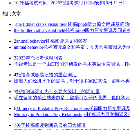
10
托福考试时间
|
2025托福考试1月时间安排[8日|11日]
热门
文章
1
the fiddler crab's visual field托福tpo69听力原文翻译及
the fiddler crab's visual field托福tpo69听
2
animal behavior托福阅读原文和答案
animal behavior托福阅读原文和答案，今天常春藤就来为大家
3
2023年托福考试时间表
托福考试是一个由ETS测评研发的学术英语语言测试，托
4
托福考试容易记错的重点词汇
随着人们经济水平的提高，对于很多家庭来说，留学不再是
5
托福阅读词汇为什么要六级以上的词汇量
现在留学的学生越来越多，留学可以开阔眼界，也能学习不
6
Mimicry in Predator-Prey Relationships托福听力原
Mimicry in Predator-Prey Relationship
7
关于托福阅读判断选项的四大标准