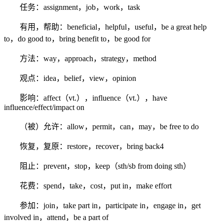
任务：assignment，job，work，task
有用，帮助：beneficial，helpful，useful，be a great help
to，do good to，bring benefit to，be good for
方法：way，approach，strategy，method
观点：idea，belief，view，opinion
影响：affect（vt.），influence（vt.），have
influence/effect/impact on
（被）允许：allow，permit，can，may，be free to do
恢复，复原：restore，recover，bring back4
阻止：prevent，stop，keep（sth/sb from doing sth）
花费：spend，take，cost，put in，make effort
参加：join，take part in，participate in，engage in，get
involved in，attend，be a part of