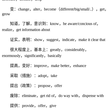
变：change，alter，become（different/big/small/..），get，
grow
知道，了解，意识到：know，be aware/concious of，
realize，get information about
证实，表明：show，suggest，indicate，make it clear that
很大程度上，基本上：greatly，considerably，
enormously，significantly，basically
提高，变好：improve，make better，enhance
采取（措施）：adopt，take
提出（政策）：propose，offer
废除：eliminate，get rid of，do way with，dispense with
提供：provide，offer，give