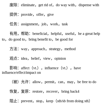
废除：eliminate，get rid of，do way with，dispense with
提供：provide，offer，give
任务：assignment，job，work，task
有用，帮助：beneficial，helpful，useful，be a great help
to，do good to，bring benefit to，be good for
方法：way，approach，strategy，method
观点：idea，belief，view，opinion
影响：affect（vt.），influence（vt.），have
influence/effect/impact on
（被）允许：allow，permit，can，may，be free to do
恢复，复原：restore，recover，bring back4
阻止：prevent，stop，keep（sth/sb from doing sth）