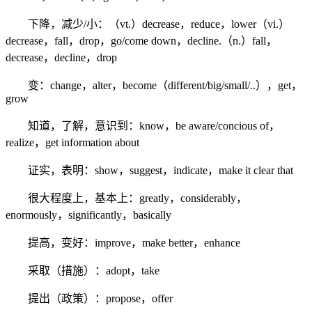
下降，减少/小：（vt.）decrease，reduce，lower（vi.）
decrease，fall，drop，go/come down，decline.（n.）fall，
decrease，decline，drop
变：change，alter，become（different/big/small/..），get，
grow
知道，了解，意识到：know，be aware/concious of，
realize，get information about
证实，表明：show，suggest，indicate，make it clear that
很大程度上，基本上：greatly，considerably，
enormously，significantly，basically
提高，变好：improve，make better，enhance
采取（措施）：adopt，take
提出（政策）：propose，offer