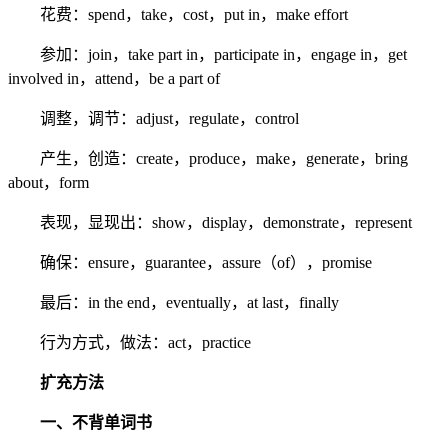
花费：spend，take，cost，put in，make effort
参加：join，take part in，participate in，engage in，get
involved in，attend，be a part of
调整，调节：adjust，regulate，control
产生，创造：create，produce，make，generate，bring
about，form
表现，显现出：show，display，demonstrate，represent
确保：ensure，guarantee，assure（of），promise
最后：in the end，eventually，at last，finally
行为方式，做法：act，practice
扩充方法
一、不背单词书