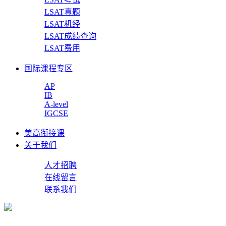
LSAT真题
LSAT机经
LSAT成绩查询
LSAT费用
国际课程专区
AP
IB
A-level
IGCSE
美高衔接课
关于我们
人才招聘
在线留言
联系我们