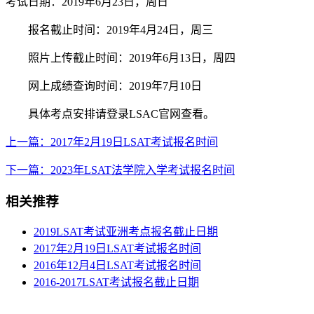
考试日期：2019年6月23日，周日
报名截止时间：2019年4月24日，周三
照片上传截止时间：2019年6月13日，周四
网上成绩查询时间：2019年7月10日
具体考点安排请登录LSAC官网查看。
上一篇：2017年2月19日LSAT考试报名时间
下一篇：2023年LSAT法学院入学考试报名时间
相关推荐
2019LSAT考试亚洲考点报名截止日期
2017年2月19日LSAT考试报名时间
2016年12月4日LSAT考试报名时间
2016-2017LSAT考试报名截止日期