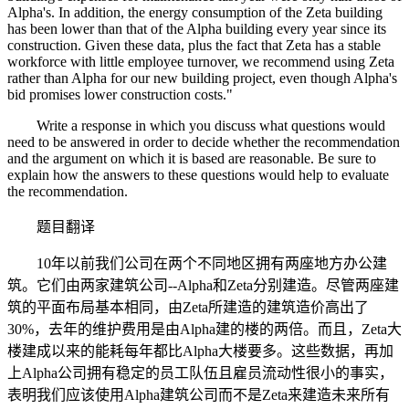
Alpha's. In addition, the energy consumption of the Zeta building
has been lower than that of the Alpha building every year since its
construction. Given these data, plus the fact that Zeta has a stable
workforce with little employee turnover, we recommend using Zeta
rather than Alpha for our new building project, even though Alpha's
bid promises lower construction costs."
Write a response in which you discuss what questions would
need to be answered in order to decide whether the recommendation
and the argument on which it is based are reasonable. Be sure to
explain how the answers to these questions would help to evaluate
the recommendation.
题目翻译
10年以前我们公司在两个不同地区拥有两座地方办公建
筑。它们由两家建筑公司--Alpha和Zeta分别建造。尽管两座建
筑的平面布局基本相同，由Zeta所建造的建筑造价高出了
30%，去年的维护费用是由Alpha建的楼的两倍。而且，Zeta大
楼建成以来的能耗每年都比Alpha大楼要多。这些数据，再加
上Alpha公司拥有稳定的员工队伍且雇员流动性很小的事实，
表明我们应该使用Alpha建筑公司而不是Zeta来建造未来所有