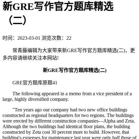
新GRE写作官方题库精选
（二）
时间：2023-03-01
浏览次数：22
常青藤编辑为大家带来新GRE写作官方题库精选(二)，更
多内容请继续关注本网站!
新GRE写作官方题库精选(二)
GRE官方题库原题41
The following appeared in a memo from a vice president of a
large, highly diversified company.
"Ten years ago our company had two new office buildings
constructed as regional headquarters for two regions. The buildings
were erected by different construction companies—Alpha and Zeta.
Although the two buildings had identical floor plans, the building
constructed by Zeta cost 30 percent more to build. However, that
building's expenses for maintenance last year were only half those of