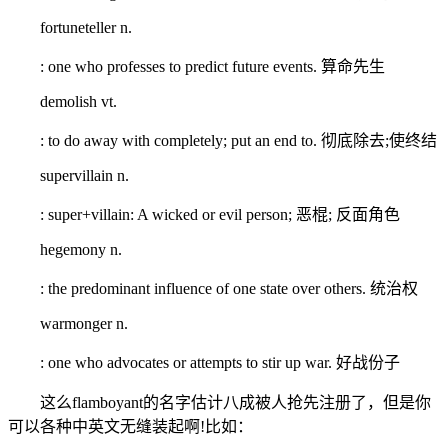
fortuneteller n.
: one who professes to predict future events. 算命先生
demolish vt.
: to do away with completely; put an end to. 彻底除去;使终结
supervillain n.
: super+villain: A wicked or evil person; 恶棍; 反面角色
hegemony n.
: the predominant influence of one state over others. 统治权
warmonger n.
: one who advocates or attempts to stir up war. 好战份子
这么flamboyant的名字估计八成被人抢先注册了，但是你
可以各种中英文无缝装起啊!比如：