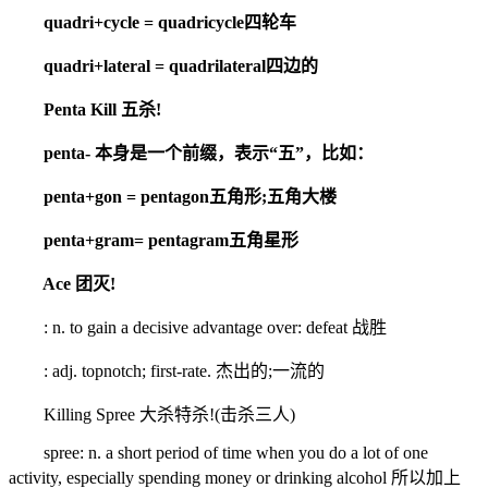
quadri+cycle = quadricycle四轮车
quadri+lateral = quadrilateral四边的
Penta Kill 五杀!
penta- 本身是一个前缀，表示“五”，比如：
penta+gon = pentagon五角形;五角大楼
penta+gram= pentagram五角星形
Ace 团灭!
: n. to gain a decisive advantage over: defeat 战胜
: adj. topnotch; first-rate. 杰出的;一流的
Killing Spree 大杀特杀!(击杀三人)
spree: n. a short period of time when you do a lot of one
activity, especially spending money or drinking alcohol 所以加上