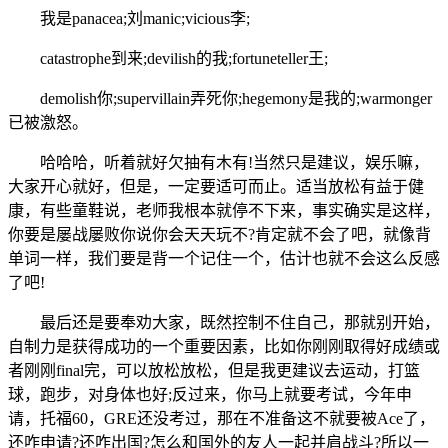
我是panacea;刘manic;vicious李;
catastrophe到来;devilish的我;fortuneteller王;
demolish你;supervillain弄死你;hegemony是我的;warmonger
已被激怒。
哈哈哈，听着就好欠抽有木有!当然只是建议，娱乐嘛，
大家开心就好，但是，一定要适可而止。适当放松有益于健
康，有些童鞋说，老师我根本就停不下来，事实确实是这样，
你要是屡战屡败你说你会天天玩不?肯定就不会了吧，就像背
单词一样，我们要是背一个记住一个，估计也就不会这么反感
了吧!
最后还是要奉劝大家，既然控制不住自己，那就别开始，
自制力是获得成功的一个重要因素，比如你刚刚取得好成绩或
者刚刚final完，可以放松放松，但是我更建议去运动，打篮
球，跑步，对身体也好;反过来，你马上就要考试，今年申
请，托福60，GRE还没考过，那在不准备这不就要被Ace了，
还咋申请?还咋出国?怎么和国外的友人一起并肩战斗?所以一