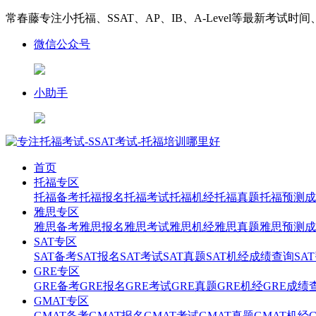
常春藤专注小托福、SSAT、AP、IB、A-Level等最新考试时
微信公众号
小助手
首页
托福专区
托福备考
托福报名
托福考试
托福机经
托福真题
托福预测
成
雅思专区
雅思备考
雅思报名
雅思考试
雅思机经
雅思真题
雅思预测
成
SAT专区
SAT备考
SAT报名
SAT考试
SAT真题
SAT机经
成绩查询
SA
GRE专区
GRE备考
GRE报名
GRE考试
GRE真题
GRE机经
GRE成绩
GMAT专区
GMAT备考
GMAT报名
GMAT考试
GMAT真题
GMAT机经