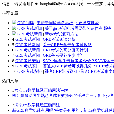
信息，请发送邮件至shanghai60@cedca.cn举报，一经查实
推荐
文章
GRE阅读
|
申请美国留学各高校gre要求有哪些
GRE考试新闻
|
关于gre考试机考需要带的证件有哪些
GRE考试新闻
|
新gre考试复习方法
4
GRE考试新闻
|
GRE考试阅读分析
5
GRE考试新闻
|
关于GRE数学专项考试攻略
6
GRE考试新闻
|
GRE考试的高分复习计划
7
GRE考试新闻
|
GRE备考要花多少时间
8
GRE考试安排
|
SAT中国学生普遍考多少分？SAT考试
9
GRE考试安排
|
普通人GRE裸考可以得几分？GRE考
10
GRE考试安排
|
裸考GRE能考到310吗？GRE考试难
热门
文章
1
六安gre数学机经正确用法讲解
机经是帮助考生熟悉考试有效提分的手段之一，但不少考生
2
济宁gre数学机经正确用法
新GRE数学机经有用吗?答案是有用的，新gre数学机经