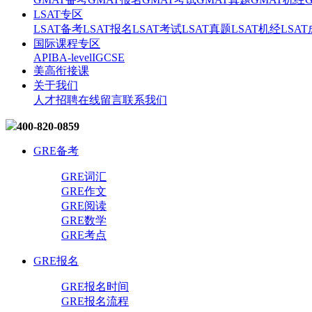
LSAT专区
LSAT备考
LSAT报名
LSAT考试
LSAT真题
LSAT机经
LSA
国际课程专区
AP
IB
A-level
IGCSE
美高衔接课
关于我们
人才招聘
在线留言
联系我们
400-820-0859
GRE备考
GRE词汇
GRE作文
GRE阅读
GRE数学
GRE考点
GRE报名
GRE报名时间
GRE报名流程