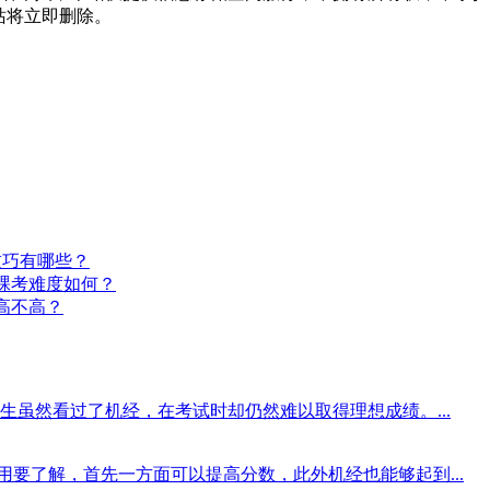
，本站将立即删除。
技巧有哪些？
试裸考难度如何？
度高不高？
虽然看过了机经，在考试时却仍然难以取得理想成绩。...
使用要了解，首先一方面可以提高分数，此外机经也能够起到...